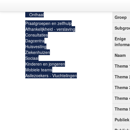
Onthaal
Groep
Praatgroepen en zelfhulp
Subgro
Afhankelijkheid - verslaving
Consultaties
Enige
Dagcentra
informa
Huisvesting
Ziekenhuizen
Naam
Sociaal
Kinderen en jongeren
Thema 
Mobiele teams
Asilezoekers - Vluchtelingen
Thema 
Thema 
Thema 
Thema 
Publiek