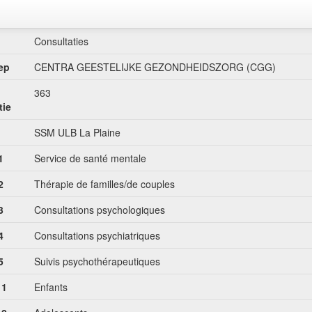
Consultaties
ep
CENTRA GEESTELIJKE GEZONDHEIDSZORG (CGG)
363
tie
SSM ULB La Plaine
1
Service de santé mentale
2
Thérapie de familles/de couples
3
Consultations psychologiques
4
Consultations psychiatriques
5
Suivis psychothérapeutiques
 1
Enfants